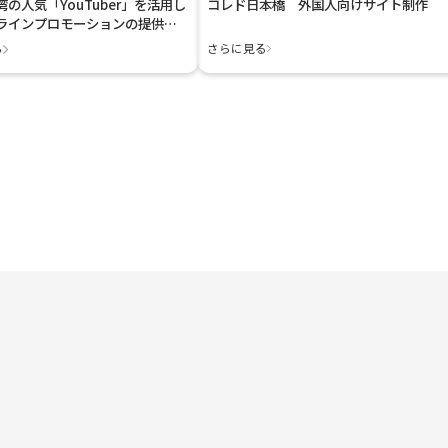
の人気「YouTuber」を活用し
コレド日本橋 外国人向けサイト制作
ラインプロモーションの提供を
る
さらに見る