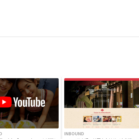
D
INBOUND