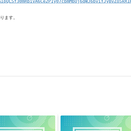
AIpQLSf30mRbivA6Ce2P1y07cbmMbUj6qWJ6bviYJyBvZoSkR1
おります。