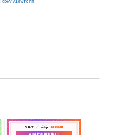
Hxbw/viewform