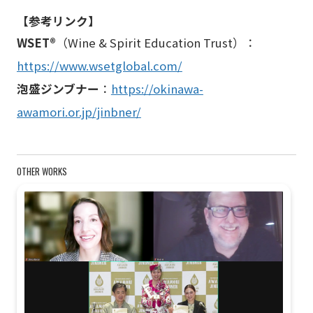
【参考リンク】
WSET®
（Wine & Spirit Education Trust）：
https://www.wsetglobal.com/
泡盛ジンブナー
：
https://okinawa-
awamori.or.jp/jinbner/
OTHER WORKS